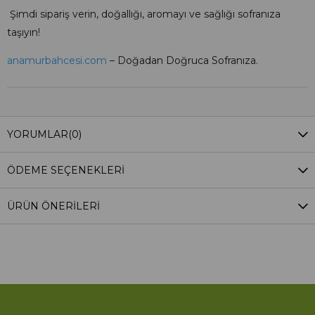
Şimdi sipariş verin, doğallığı, aromayı ve sağlığı sofranıza
taşıyın!
anamurbahcesi.com
– Doğadan Doğruca Sofranıza.
YORUMLAR
(0)
ÖDEME SEÇENEKLERI
ÜRÜN ÖNERILERI