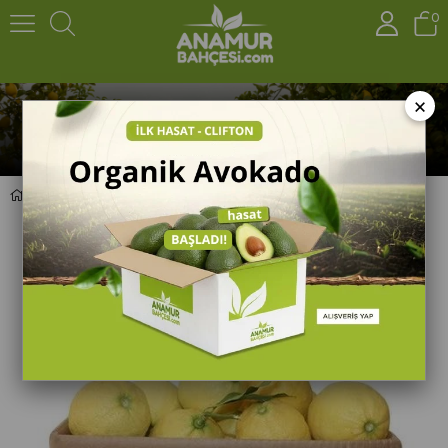
0
×
Organik İtalyan Limon (10 Kg)