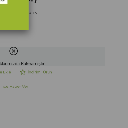
e Sertifikalı Organik
klarımızda Kalmamıştır!
e Ekle
İndirimli Ürün
lince Haber Ver