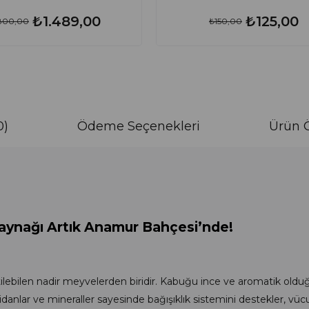
₺1.489,00
₺125,00
.800,00
₺150,00
0)
Ödeme Seçenekleri
Ürün Ö
aynağı Artık Anamur Bahçesi’nde!
lebilen nadir meyvelerden biridir. Kabuğu ince ve aromatik olduğu
idanlar ve mineraller sayesinde bağışıklık sistemini destekler, vüc