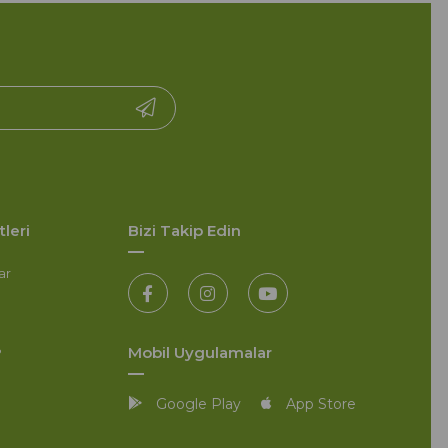
leri
Bizi Takip Edin
ar
Mobil Uygulamalar
?
Google Play
App Store