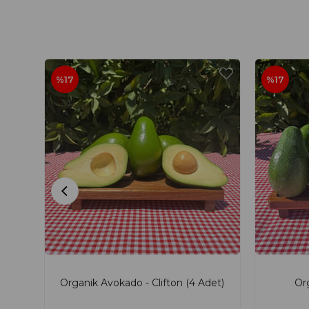
%17
%17
Organik Avokado - Clifton (4 Adet)
Or