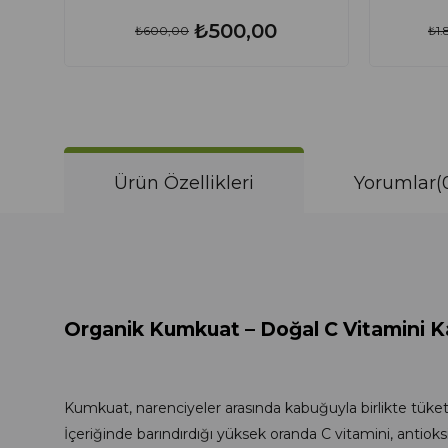
₺500,00
₺600,00
₺1
Ürün Özellikleri
Yorumlar
(
Organik Kumkuat – Doğal C Vitamini K
Kumkuat, narenciyeler arasında kabuğuyla birlikte tüketi
İçeriğinde barındırdığı yüksek oranda C vitamini, antioks