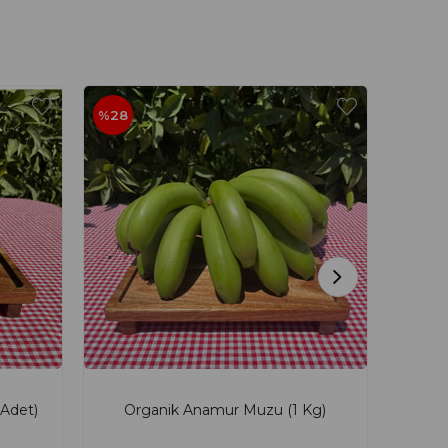
%28
%29
 Adet)
Organik Anamur Muzu (1 Kg)