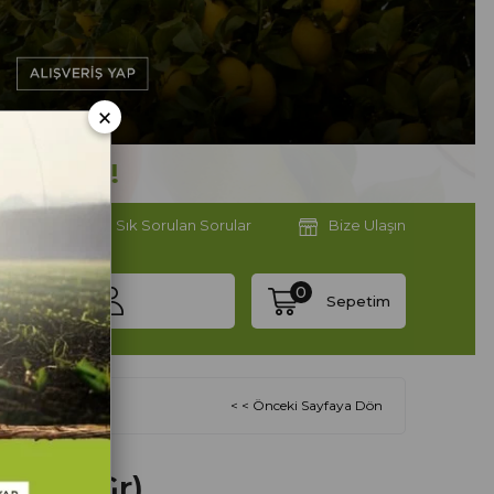
×
erimiz
Sık Sorulan Sorular
Bize Ulaşın
0
Sepetim
< < Önceki Sayfaya Dön
(500 Gr)