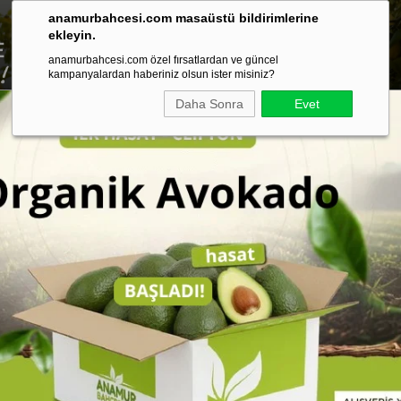
anamurbahcesi.com masaüstü bildirimlerine
ekleyin.
anamurbahcesi.com özel fırsatlardan ve güncel
kampanyalardan haberiniz olsun ister misiniz?
Daha Sonra
Evet
ışverişlerinizde Kargo Ücretsiz!
Sertifika ve Analizl
ganik Meyveler
Organik Kumkuat (500 Gr)
Organik Kumkuat 