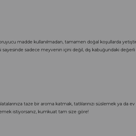
 koruyucu madde kullanılmadan, tamamen doğal koşullarda yetiştir
esi sayesinde sadece meyvenin içini değil, dış kabuğundaki değer
latalarınıza taze bir aroma katmak, tatlılarınızı süslemek ya da 
klemek istiyorsanız, kumkuat tam size göre!