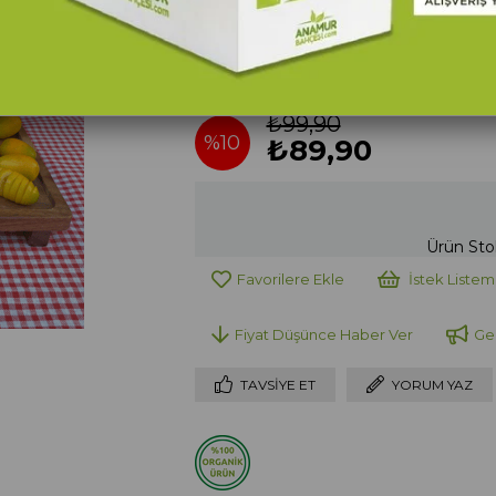
Kabuğuyla Yenilebilen İlaçsız, Kimyasalsız v
₺99,90
%
10
₺89,90
İndirim
Ürün Sto
Favorilere Ekle
İstek Listem
Fiyat Düşünce Haber Ver
Ge
TAVSIYE ET
YORUM YAZ