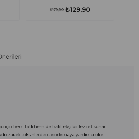
₺129,90
₺179,90
nerileri
 için hem tatlı hem de hafif ekşi bir lezzet sunar.
udu zararlı toksinlerden arındırmaya yardımcı olur.