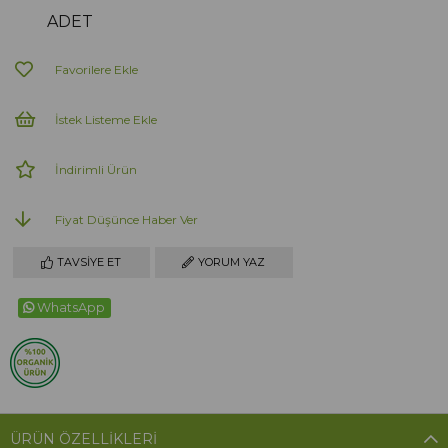
ADET
Favorilere Ekle
İstek Listeme Ekle
İndirimli Ürün
Fiyat Düşünce Haber Ver
TAVSIYE ET
YORUM YAZ
WhatsApp
ÜRÜN ÖZELLIKLERI