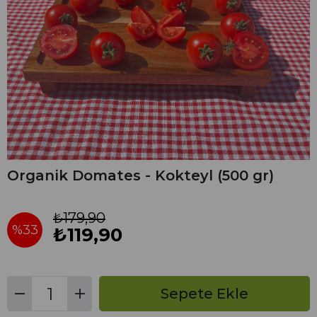
Organik Domates - Kokteyl (500 gr)
₺179,90
%
33
₺119,90
İndirim