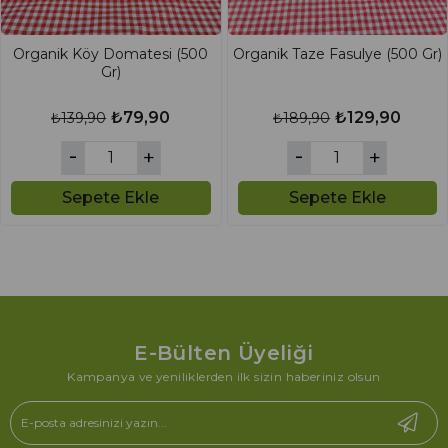
Organik Köy Domatesi (500
Organik Taze Fasulye (500 Gr)
Gr)
₺79,90
₺129,90
₺139,90
₺189,90
Sepete Ekle
Sepete Ekle
E-Bülten Üyeliği
Kampanya ve yeniliklerden ilk sizin haberiniz olsun