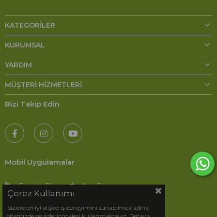
KATEGORILER
KURUMSAL
YARDIM
MÜŞTERI HIZMETLERI
Bizi Takip Edin
Mobil Uygulamalar
Google Play
App Store
Çerez Kullanımı
Sizlere en iyi alışveriş deneyimini sunabilmek adına
sitemizde çerezler(cookies) kullanmaktayız. Detaylı