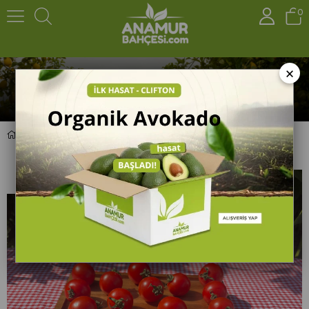
0
×
Organik Domates - Kokteyl (500 gr)