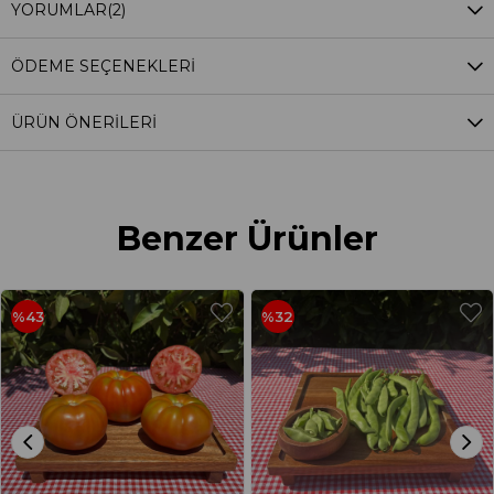
YORUMLAR
(2)
ÖDEME SEÇENEKLERI
ÜRÜN ÖNERILERI
Benzer Ürünler
%43
%32