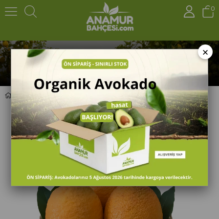
0
×
Organik Yafa Portakal (1 Kg)