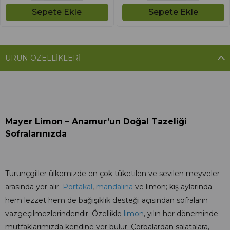
Sepete Ekle
Sepete Ekle
ÜRÜN ÖZELLIKLERI
Mayer Limon – Anamur’un Doğal Tazeliği
Sofralarınızda
Turunçgiller ülkemizde en çok tüketilen ve sevilen meyveler
arasında yer alır.
Portakal
,
mandalina
ve limon; kış aylarında
hem lezzet hem de bağışıklık desteği açısından sofraların
vazgeçilmezlerindendir. Özellikle
limon
, yılın her döneminde
mutfaklarımızda kendine yer bulur. Çorbalardan salatalara,