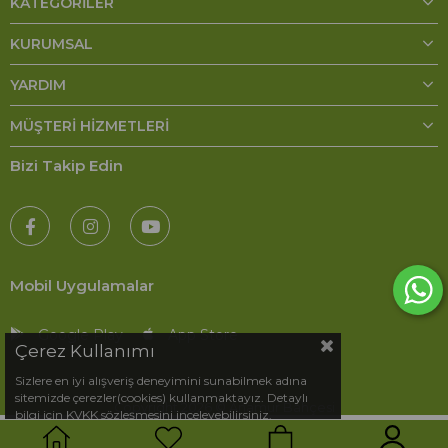
KATEGORILER
KURUMSAL
YARDIM
MÜŞTERI HIZMETLERI
Bizi Takip Edin
Mobil Uygulamalar
Google Play
App Store
Çerez Kullanımı
Sizlere en iyi alışveriş deneyimini sunabilmek adına
sitemizde çerezler(cookies) kullanmaktayız. Detaylı
Copyright 2026 © Anamur Bahçesi
bilgi için KVKK sözleşmesini inceleyebilirsiniz.